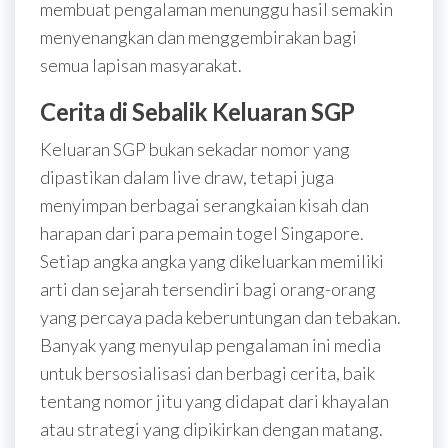
membuat pengalaman menunggu hasil semakin
menyenangkan dan menggembirakan bagi
semua lapisan masyarakat.
Cerita di Sebalik Keluaran SGP
Keluaran SGP bukan sekadar nomor yang
dipastikan dalam live draw, tetapi juga
menyimpan berbagai serangkaian kisah dan
harapan dari para pemain togel Singapore.
Setiap angka angka yang dikeluarkan memiliki
arti dan sejarah tersendiri bagi orang-orang
yang percaya pada keberuntungan dan tebakan.
Banyak yang menyulap pengalaman ini media
untuk bersosialisasi dan berbagi cerita, baik
tentang nomor jitu yang didapat dari khayalan
atau strategi yang dipikirkan dengan matang.