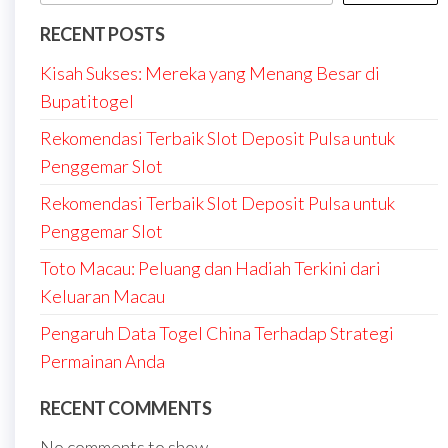
RECENT POSTS
Kisah Sukses: Mereka yang Menang Besar di
Bupatitogel
Rekomendasi Terbaik Slot Deposit Pulsa untuk
Penggemar Slot
Rekomendasi Terbaik Slot Deposit Pulsa untuk
Penggemar Slot
Toto Macau: Peluang dan Hadiah Terkini dari
Keluaran Macau
Pengaruh Data Togel China Terhadap Strategi
Permainan Anda
RECENT COMMENTS
No comments to show.