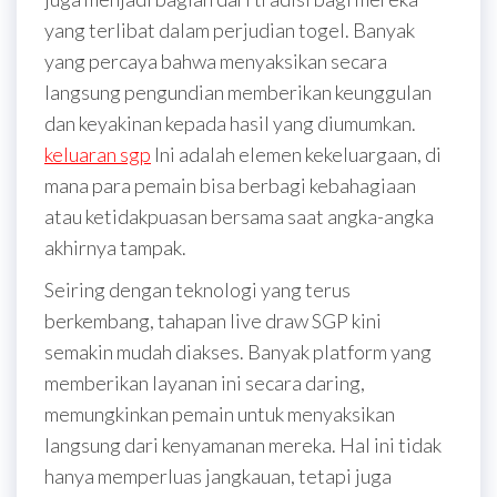
yang terlibat dalam perjudian togel. Banyak
yang percaya bahwa menyaksikan secara
langsung pengundian memberikan keunggulan
dan keyakinan kepada hasil yang diumumkan.
keluaran sgp
Ini adalah elemen kekeluargaan, di
mana para pemain bisa berbagi kebahagiaan
atau ketidakpuasan bersama saat angka-angka
akhirnya tampak.
Seiring dengan teknologi yang terus
berkembang, tahapan live draw SGP kini
semakin mudah diakses. Banyak platform yang
memberikan layanan ini secara daring,
memungkinkan pemain untuk menyaksikan
langsung dari kenyamanan mereka. Hal ini tidak
hanya memperluas jangkauan, tetapi juga