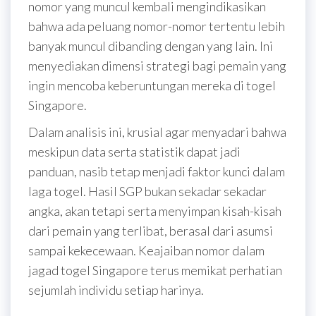
nomor yang muncul kembali mengindikasikan
bahwa ada peluang nomor-nomor tertentu lebih
banyak muncul dibanding dengan yang lain. Ini
menyediakan dimensi strategi bagi pemain yang
ingin mencoba keberuntungan mereka di togel
Singapore.
Dalam analisis ini, krusial agar menyadari bahwa
meskipun data serta statistik dapat jadi
panduan, nasib tetap menjadi faktor kunci dalam
laga togel. Hasil SGP bukan sekadar sekadar
angka, akan tetapi serta menyimpan kisah-kisah
dari pemain yang terlibat, berasal dari asumsi
sampai kekecewaan. Keajaiban nomor dalam
jagad togel Singapore terus memikat perhatian
sejumlah individu setiap harinya.