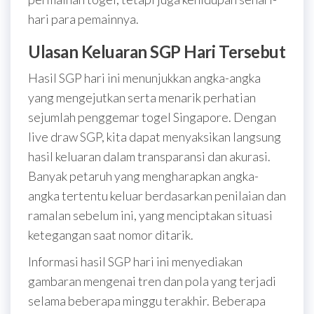
hari para pemainnya.
Ulasan Keluaran SGP Hari Tersebut
Hasil SGP hari ini menunjukkan angka-angka
yang mengejutkan serta menarik perhatian
sejumlah penggemar togel Singapore. Dengan
live draw SGP, kita dapat menyaksikan langsung
hasil keluaran dalam transparansi dan akurasi.
Banyak petaruh yang mengharapkan angka-
angka tertentu keluar berdasarkan penilaian dan
ramalan sebelum ini, yang menciptakan situasi
ketegangan saat nomor ditarik.
Informasi hasil SGP hari ini menyediakan
gambaran mengenai tren dan pola yang terjadi
selama beberapa minggu terakhir. Beberapa