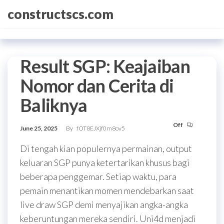
Skip
constructscs.com
to
the
content
Result SGP: Keajaiban
Nomor dan Cerita di
Baliknya
Off
June 25, 2025
By
fOT8EJXjf0m8ov5
Di tengah kian populernya permainan, output
keluaran SGP punya ketertarikan khusus bagi
beberapa penggemar. Setiap waktu, para
pemain menantikan momen mendebarkan saat
live draw SGP demi menyajikan angka-angka
keberuntungan mereka sendiri. Uni4d menjadi