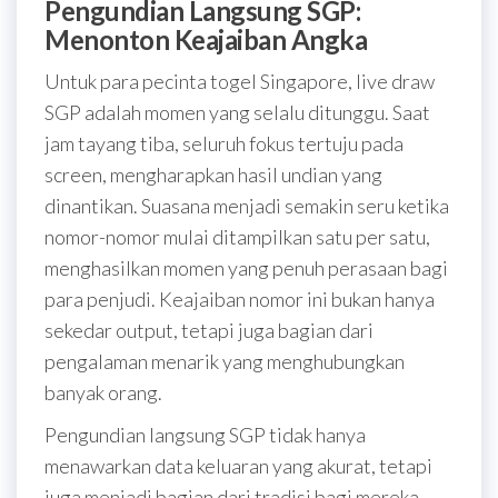
Pengundian Langsung SGP:
Menonton Keajaiban Angka
Untuk para pecinta togel Singapore, live draw
SGP adalah momen yang selalu ditunggu. Saat
jam tayang tiba, seluruh fokus tertuju pada
screen, mengharapkan hasil undian yang
dinantikan. Suasana menjadi semakin seru ketika
nomor-nomor mulai ditampilkan satu per satu,
menghasilkan momen yang penuh perasaan bagi
para penjudi. Keajaiban nomor ini bukan hanya
sekedar output, tetapi juga bagian dari
pengalaman menarik yang menghubungkan
banyak orang.
Pengundian langsung SGP tidak hanya
menawarkan data keluaran yang akurat, tetapi
juga menjadi bagian dari tradisi bagi mereka