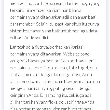
memperlihatkan lisensi resmi dari lembaga yang
terkait. Ini memberikan jaminan bahwa
permainan yang ditawarkan adil dan aman bagi
para member. Selain itu, pastikan situs itu punya
sistem keamanan yang baik untuk menjaga data
pribadi Anda sendiri.
Langkah selanjutnya, perhatikan variasi
permainan yang ditawarkan. Website togel
yang baik biasanya memberikan berbagai jenis
permainan, seperti toto macau, toto togel, dan
pilihan lainnya. Dengan berbagai opsi, Anda
bisa mencoba macam-macam tipe permainan dan
mengetahui mana yang paling sesuai dengan
keinginan Anda. Di samping itu, cek juga ada
pilihan taruhan yang fleksibel, sehingga Anda
bisa bertaruh mengacu dengan budget yang