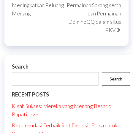
navigation
Meningkatkan Peluang
Permainan Sakong serta
Menang
dan Permainan
DominoQQ dalam situs
PKV
Search
Search
RECENT POSTS
Kisah Sukses: Mereka yang Menang Besar di
Bupatitogel
Rekomendasi Terbaik Slot Deposit Pulsa untuk