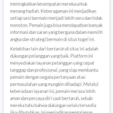
meningkatkan kesempatan mereka untuk
menang hadiah. Keberagaman ini menjadikan
setiap sesi bermain menjadi lebih seru dan tidak
monoton. Pemain juga bisa mendapatkan banyak
informasi dan saran yang berguna dalam memilih
angka dan strategi bermain di situs togel ini.
Kelebihan lain dari bertaruh di situs ini adalah
dukungan pelanggan yang baik. Platform ini
menyediakan layanan pelanggan yang cepat
tanggap dan profesional, yang siap membantu
pemain dengan segala pertanyaan atau
permasalahan yang mungkin dihadapi. Melalui
keberadaan layanan ini, pemain merasa lebih
aman dan percaya diri saat bertaruh, sebab
mereka tahu bahwa dukungan selalu tersedia
jika dibutuhkan. Ini menjadikan pengalaman