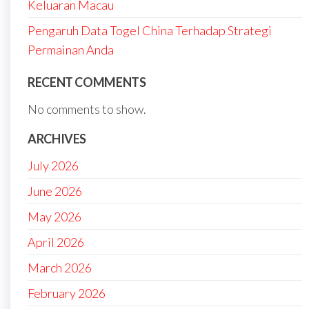
Keluaran Macau
Pengaruh Data Togel China Terhadap Strategi
Permainan Anda
RECENT COMMENTS
No comments to show.
ARCHIVES
July 2026
June 2026
May 2026
April 2026
March 2026
February 2026