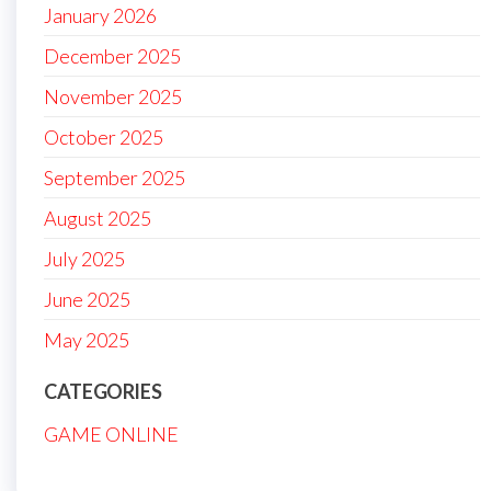
January 2026
December 2025
November 2025
October 2025
September 2025
August 2025
July 2025
June 2025
May 2025
CATEGORIES
GAME ONLINE