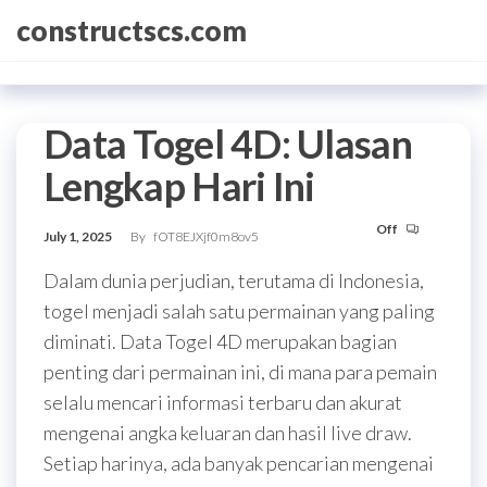
Skip
constructscs.com
to
the
content
Data Togel 4D: Ulasan
Lengkap Hari Ini
Off
July 1, 2025
By
fOT8EJXjf0m8ov5
Dalam dunia perjudian, terutama di Indonesia,
togel menjadi salah satu permainan yang paling
diminati. Data Togel 4D merupakan bagian
penting dari permainan ini, di mana para pemain
selalu mencari informasi terbaru dan akurat
mengenai angka keluaran dan hasil live draw.
Setiap harinya, ada banyak pencarian mengenai