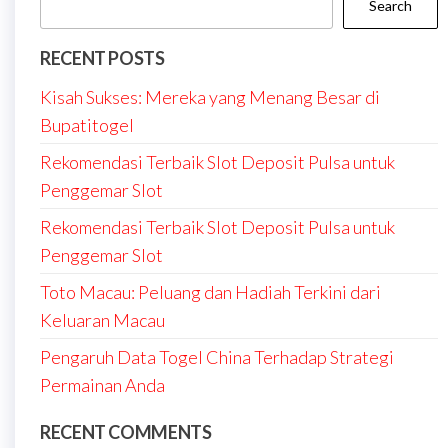
Search
RECENT POSTS
Kisah Sukses: Mereka yang Menang Besar di
Bupatitogel
Rekomendasi Terbaik Slot Deposit Pulsa untuk
Penggemar Slot
Rekomendasi Terbaik Slot Deposit Pulsa untuk
Penggemar Slot
Toto Macau: Peluang dan Hadiah Terkini dari
Keluaran Macau
Pengaruh Data Togel China Terhadap Strategi
Permainan Anda
RECENT COMMENTS