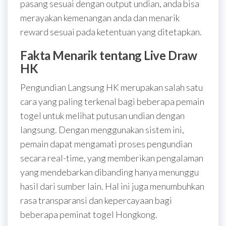
pasang sesuai dengan output undian, anda bisa
merayakan kemenangan anda dan menarik
reward sesuai pada ketentuan yang ditetapkan.
Fakta Menarik tentang Live Draw
HK
Pengundian Langsung HK merupakan salah satu
cara yang paling terkenal bagi beberapa pemain
togel untuk melihat putusan undian dengan
langsung. Dengan menggunakan sistem ini,
pemain dapat mengamati proses pengundian
secara real-time, yang memberikan pengalaman
yang mendebarkan dibanding hanya menunggu
hasil dari sumber lain. Hal ini juga menumbuhkan
rasa transparansi dan kepercayaan bagi
beberapa peminat togel Hongkong.