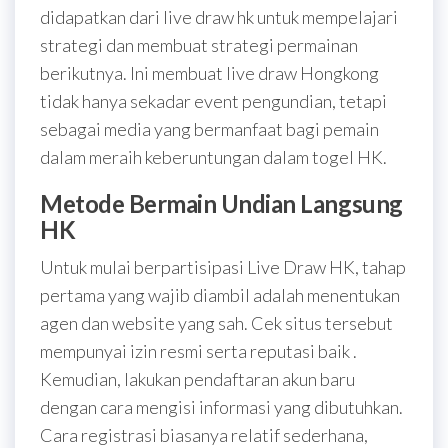
didapatkan dari live draw hk untuk mempelajari
strategi dan membuat strategi permainan
berikutnya. Ini membuat live draw Hongkong
tidak hanya sekadar event pengundian, tetapi
sebagai media yang bermanfaat bagi pemain
dalam meraih keberuntungan dalam togel HK.
Metode Bermain Undian Langsung
HK
Untuk mulai berpartisipasi Live Draw HK, tahap
pertama yang wajib diambil adalah menentukan
agen dan website yang sah. Cek situs tersebut
mempunyai izin resmi serta reputasi baik .
Kemudian, lakukan pendaftaran akun baru
dengan cara mengisi informasi yang dibutuhkan.
Cara registrasi biasanya relatif sederhana,