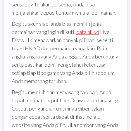
serta begitu akun tersedia, Anda bisa
menjalankan deposit untuk memulai permainan.
Begitu akun siap, anda bisa memilih jenis
permainan yang ingin diikuti.
data hk 6d
Live
Draw HK menawarkan banyak pilihan, seperti
togel HK 6D dan permainan yang lain. Pilih
angka-angka yang Anda anggap Anda beruntung
serta pastikan demi mengetahui ketentuan
setiap tiap tipe game yang Anda pilih sebelum
Anda memasang taruhan.
Begitu memilih dan memasang taruhan, Anda
dapat melihat output Live Draw dalam langsung.
Output pengundian umumnya diberitakan
dengan cepat serta dapat dilihat melalui
website yang Anda pilih. Jika nombor yang Anda