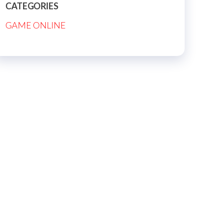
CATEGORIES
GAME ONLINE