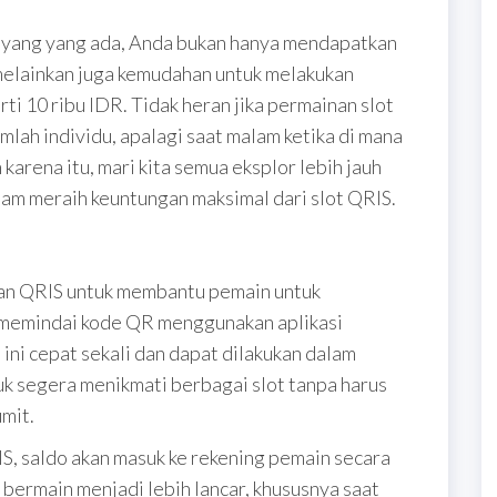
S yang yang ada, Anda bukan hanya mendapatkan
melainkan juga kemudahan untuk melakukan
ti 10 ribu IDR. Tidak heran jika permainan slot
umlah individu, apalagi saat malam ketika di mana
karena itu, mari kita semua eksplor lebih jauh
am meraih keuntungan maksimal dari slot QRIS.
an QRIS untuk membantu pemain untuk
 memindai kode QR menggunakan aplikasi
ini cepat sekali dan dapat dilakukan dalam
k segera menikmati berbagai slot tanpa harus
umit.
, saldo akan masuk ke rekening pemain secara
 bermain menjadi lebih lancar, khususnya saat