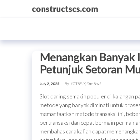
Skip
constructscs.com
to
the
content
Menangkan Banyak l
Petunjuk Setoran M
July 2, 2025
By
fOT8EJXjf0m8ov5
Slot daring semakin populer di kalangan pa
metode yang banyak diminati untuk prose
memanfaatkan metode transaksi ini, beb
bertransaksi dan cepat bermain permainan 
membahas cara kalian dapat memenangkan