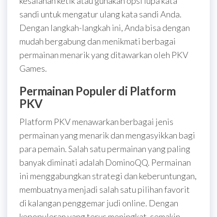
kesalahan ketik atau gunakan opsi lupa kata
sandi untuk mengatur ulang kata sandi Anda.
Dengan langkah-langkah ini, Anda bisa dengan
mudah bergabung dan menikmati berbagai
permainan menarik yang ditawarkan oleh PKV
Games.
Permainan Populer di Platform
PKV
Platform PKV menawarkan berbagai jenis
permainan yang menarik dan mengasyikkan bagi
para pemain. Salah satu permainan yang paling
banyak diminati adalah DominoQQ. Permainan
ini menggabungkan strategi dan keberuntungan,
membuatnya menjadi salah satu pilihan favorit
di kalangan penggemar judi online. Dengan
kepopuleran yang terus meningkat, semakin