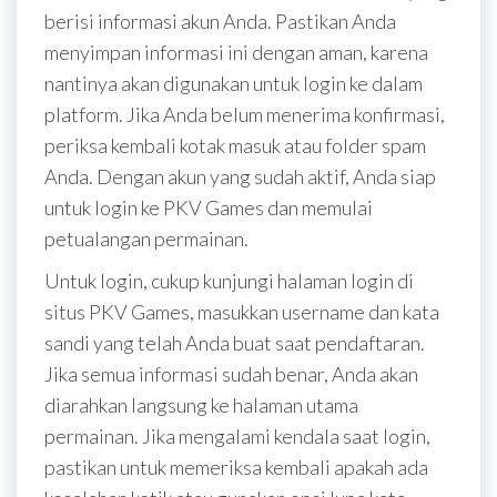
berisi informasi akun Anda. Pastikan Anda
menyimpan informasi ini dengan aman, karena
nantinya akan digunakan untuk login ke dalam
platform. Jika Anda belum menerima konfirmasi,
periksa kembali kotak masuk atau folder spam
Anda. Dengan akun yang sudah aktif, Anda siap
untuk login ke PKV Games dan memulai
petualangan permainan.
Untuk login, cukup kunjungi halaman login di
situs PKV Games, masukkan username dan kata
sandi yang telah Anda buat saat pendaftaran.
Jika semua informasi sudah benar, Anda akan
diarahkan langsung ke halaman utama
permainan. Jika mengalami kendala saat login,
pastikan untuk memeriksa kembali apakah ada