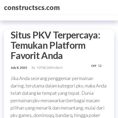
Skip
constructscs.com
to
the
content
Situs PKV Terpercaya:
Temukan Platform
Favorit Anda
Off
July 8, 2025
By
fOT8EJXjf0m8ov5
Jika Anda seorang penggemar permainan
daring, terutama dalam kategori pkv, maka Anda
telah datang ke tempat yang tepat. Dunia
permainan pkv menawarkan berbagai macam
pilihan yang menarik dan menantang, mulai dari
pkv games, dominoqq, bandarq, hingga poker