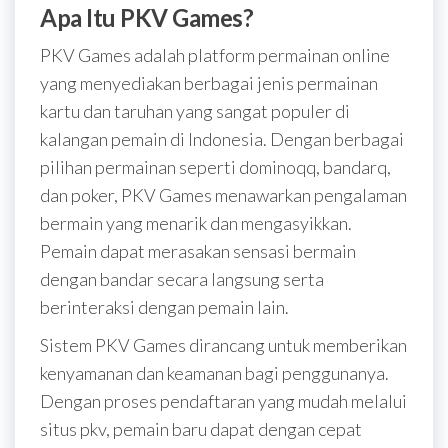
Apa Itu PKV Games?
PKV Games adalah platform permainan online
yang menyediakan berbagai jenis permainan
kartu dan taruhan yang sangat populer di
kalangan pemain di Indonesia. Dengan berbagai
pilihan permainan seperti dominoqq, bandarq,
dan poker, PKV Games menawarkan pengalaman
bermain yang menarik dan mengasyikkan.
Pemain dapat merasakan sensasi bermain
dengan bandar secara langsung serta
berinteraksi dengan pemain lain.
Sistem PKV Games dirancang untuk memberikan
kenyamanan dan keamanan bagi penggunanya.
Dengan proses pendaftaran yang mudah melalui
situs pkv, pemain baru dapat dengan cepat