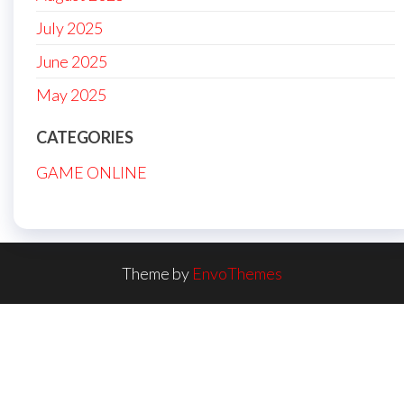
July 2025
June 2025
May 2025
CATEGORIES
GAME ONLINE
Theme by
EnvoThemes