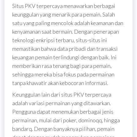
Situs PKV terpercaya menawarkan berbagai
keunggulan yang menarik para pemain. Salah
satu yang paling mencolok adalah keamanan dan
kenyamanan saat bermain. Dengan penerapan
teknologi enkripsi terbaru, situs-situs ini
memastikan bahwa data pribadi dan transaksi
keuangan pemain terlindungi dengan baik. Ini
memberikan rasa tenang bagi para pemain,
sehingga mereka bisa fokus pada permainan
tanpa khawatir akan kebocoran informasi.
Keunggulan lain dari situs PKV terpercaya
adalah variasi permainan yang ditawarkan.
Pengguna dapat menemukan berbagai jenis
permainan, mulai dari poker, dominoqq, hingga
bandarq. Dengan banyaknya pilihan, pemain