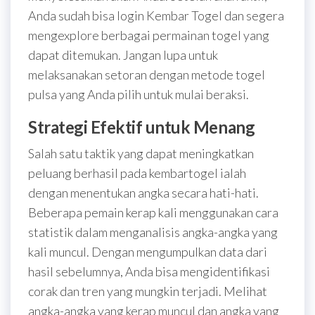
Anda sudah bisa login Kembar Togel dan segera
mengexplore berbagai permainan togel yang
dapat ditemukan. Jangan lupa untuk
melaksanakan setoran dengan metode togel
pulsa yang Anda pilih untuk mulai beraksi.
Strategi Efektif untuk Menang
Salah satu taktik yang dapat meningkatkan
peluang berhasil pada kembartogel ialah
dengan menentukan angka secara hati-hati.
Beberapa pemain kerap kali menggunakan cara
statistik dalam menganalisis angka-angka yang
kali muncul. Dengan mengumpulkan data dari
hasil sebelumnya, Anda bisa mengidentifikasi
corak dan tren yang mungkin terjadi. Melihat
angka-angka yang kerap muncul dan angka yang