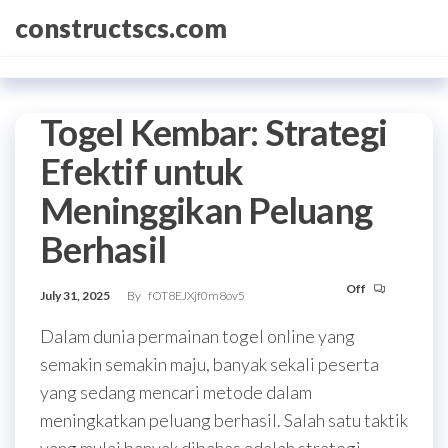
Skip
constructscs.com
to
the
content
Togel Kembar: Strategi
Efektif untuk
Meninggikan Peluang
Berhasil
Off
July 31, 2025
By
fOT8EJXjf0m8ov5
Dalam dunia permainan togel online yang
semakin semakin maju, banyak sekali peserta
yang sedang mencari metode dalam
meningkatkan peluang berhasil. Salah satu taktik