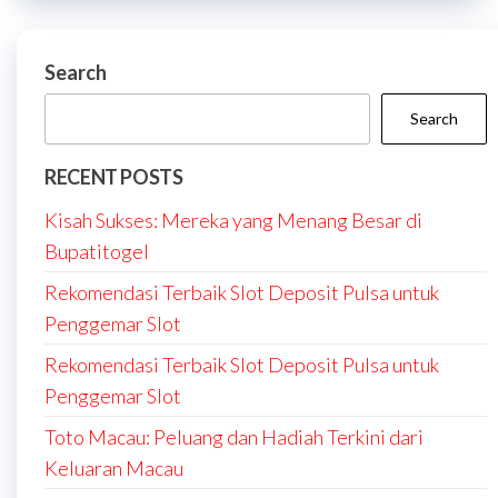
Search
Search
RECENT POSTS
Kisah Sukses: Mereka yang Menang Besar di
Bupatitogel
Rekomendasi Terbaik Slot Deposit Pulsa untuk
Penggemar Slot
Rekomendasi Terbaik Slot Deposit Pulsa untuk
Penggemar Slot
Toto Macau: Peluang dan Hadiah Terkini dari
Keluaran Macau