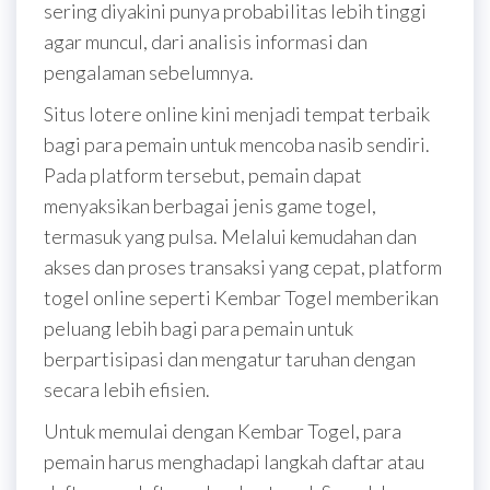
sering diyakini punya probabilitas lebih tinggi
agar muncul, dari analisis informasi dan
pengalaman sebelumnya.
Situs lotere online kini menjadi tempat terbaik
bagi para pemain untuk mencoba nasib sendiri.
Pada platform tersebut, pemain dapat
menyaksikan berbagai jenis game togel,
termasuk yang pulsa. Melalui kemudahan dan
akses dan proses transaksi yang cepat, platform
togel online seperti Kembar Togel memberikan
peluang lebih bagi para pemain untuk
berpartisipasi dan mengatur taruhan dengan
secara lebih efisien.
Untuk memulai dengan Kembar Togel, para
pemain harus menghadapi langkah daftar atau