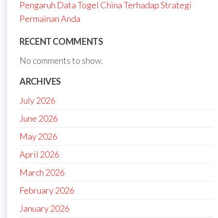
Pengaruh Data Togel China Terhadap Strategi
Permainan Anda
RECENT COMMENTS
No comments to show.
ARCHIVES
July 2026
June 2026
May 2026
April 2026
March 2026
February 2026
January 2026