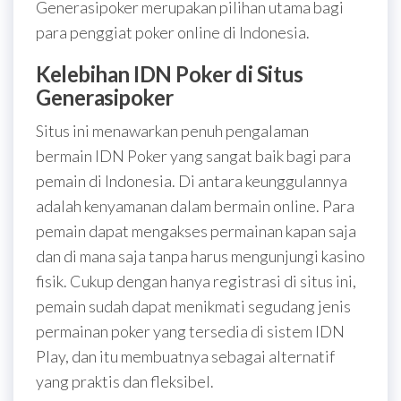
Generasipoker merupakan pilihan utama bagi
para penggiat poker online di Indonesia.
Kelebihan IDN Poker di Situs
Generasipoker
Situs ini menawarkan penuh pengalaman
bermain IDN Poker yang sangat baik bagi para
pemain di Indonesia. Di antara keunggulannya
adalah kenyamanan dalam bermain online. Para
pemain dapat mengakses permainan kapan saja
dan di mana saja tanpa harus mengunjungi kasino
fisik. Cukup dengan hanya registrasi di situs ini,
pemain sudah dapat menikmati segudang jenis
permainan poker yang tersedia di sistem IDN
Play, dan itu membuatnya sebagai alternatif
yang praktis dan fleksibel.