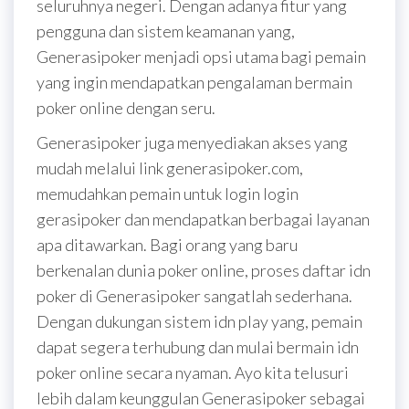
seluruhnya negeri. Dengan adanya fitur yang
pengguna dan sistem keamanan yang,
Generasipoker menjadi opsi utama bagi pemain
yang ingin mendapatkan pengalaman bermain
poker online dengan seru.
Generasipoker juga menyediakan akses yang
mudah melalui link generasipoker.com,
memudahkan pemain untuk login login
gerasipoker dan mendapatkan berbagai layanan
apa ditawarkan. Bagi orang yang baru
berkenalan dunia poker online, proses daftar idn
poker di Generasipoker sangatlah sederhana.
Dengan dukungan sistem idn play yang, pemain
dapat segera terhubung dan mulai bermain idn
poker online secara nyaman. Ayo kita telusuri
lebih dalam keunggulan Generasipoker sebagai