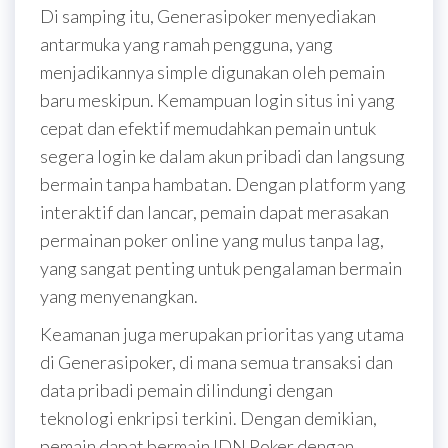
Di samping itu, Generasipoker menyediakan
antarmuka yang ramah pengguna, yang
menjadikannya simple digunakan oleh pemain
baru meskipun. Kemampuan login situs ini yang
cepat dan efektif memudahkan pemain untuk
segera login ke dalam akun pribadi dan langsung
bermain tanpa hambatan. Dengan platform yang
interaktif dan lancar, pemain dapat merasakan
permainan poker online yang mulus tanpa lag,
yang sangat penting untuk pengalaman bermain
yang menyenangkan.
Keamanan juga merupakan prioritas yang utama
di Generasipoker, di mana semua transaksi dan
data pribadi pemain dilindungi dengan
teknologi enkripsi terkini. Dengan demikian,
pemain dapat bermain IDN Poker dengan