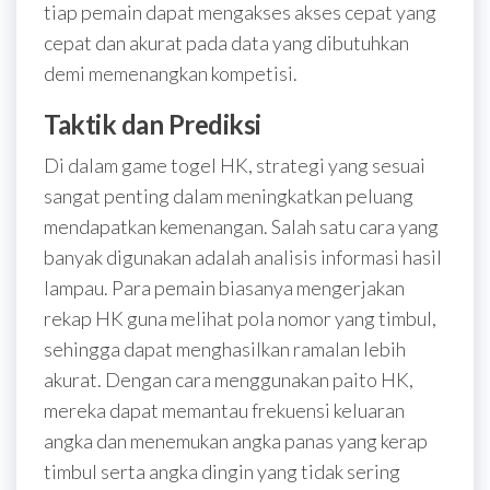
tiap pemain dapat mengakses akses cepat yang
cepat dan akurat pada data yang dibutuhkan
demi memenangkan kompetisi.
Taktik dan Prediksi
Di dalam game togel HK, strategi yang sesuai
sangat penting dalam meningkatkan peluang
mendapatkan kemenangan. Salah satu cara yang
banyak digunakan adalah analisis informasi hasil
lampau. Para pemain biasanya mengerjakan
rekap HK guna melihat pola nomor yang timbul,
sehingga dapat menghasilkan ramalan lebih
akurat. Dengan cara menggunakan paito HK,
mereka dapat memantau frekuensi keluaran
angka dan menemukan angka panas yang kerap
timbul serta angka dingin yang tidak sering