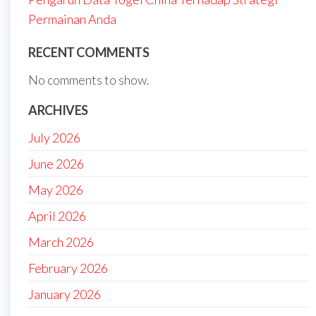
Permainan Anda
RECENT COMMENTS
No comments to show.
ARCHIVES
July 2026
June 2026
May 2026
April 2026
March 2026
February 2026
January 2026