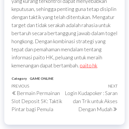
yang kurang terkontrol dapat menyebabkan
keputusan, sehingga penting guna tetap disiplin
dengan taktik yang telah ditentukan. Mengatur
target dan tidak serakah adalah rahasia untuk
bertaruh secara bertanggung jawab dalam togel
hongkong. Dengan kombinasi strategi yang
tepat dan pemahaman mendalam tentang
informasi paito HK, peluang untuk meraih
kemenangan dapat bertambah.
paito hk
Category
GAME ONLINE
Post
Previous
PREVIOUS
NEXT
Next
Bermain Permainan
Login Kudapoker : Saran
navigation
Post
Post
Slot Deposit 5K: Taktik
dan Trik untuk Akses
Pintar bagi Pemula
Dengan Mudah