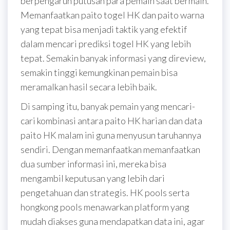
berpengaruh putusan para pemain saat bermain.
Memanfaatkan paito togel HK dan paito warna
yang tepat bisa menjadi taktik yang efektif
dalam mencari prediksi togel HK yang lebih
tepat. Semakin banyak informasi yang direview,
semakin tinggi kemungkinan pemain bisa
meramalkan hasil secara lebih baik.
Di samping itu, banyak pemain yang mencari-
cari kombinasi antara paito HK harian dan data
paito HK malam ini guna menyusun taruhannya
sendiri. Dengan memanfaatkan memanfaatkan
dua sumber informasi ini, mereka bisa
mengambil keputusan yang lebih dari
pengetahuan dan strategis. HK pools serta
hongkong pools menawarkan platform yang
mudah diakses guna mendapatkan data ini, agar