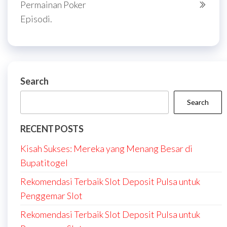
Permainan Poker
Episodi.
Search
Search
RECENT POSTS
Kisah Sukses: Mereka yang Menang Besar di
Bupatitogel
Rekomendasi Terbaik Slot Deposit Pulsa untuk
Penggemar Slot
Rekomendasi Terbaik Slot Deposit Pulsa untuk