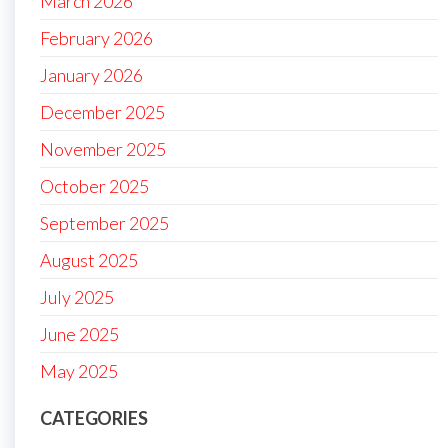
March 2026
February 2026
January 2026
December 2025
November 2025
October 2025
September 2025
August 2025
July 2025
June 2025
May 2025
CATEGORIES