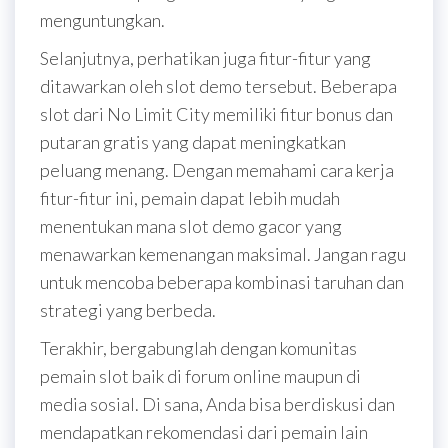
menguntungkan.
Selanjutnya, perhatikan juga fitur-fitur yang
ditawarkan oleh slot demo tersebut. Beberapa
slot dari No Limit City memiliki fitur bonus dan
putaran gratis yang dapat meningkatkan
peluang menang. Dengan memahami cara kerja
fitur-fitur ini, pemain dapat lebih mudah
menentukan mana slot demo gacor yang
menawarkan kemenangan maksimal. Jangan ragu
untuk mencoba beberapa kombinasi taruhan dan
strategi yang berbeda.
Terakhir, bergabunglah dengan komunitas
pemain slot baik di forum online maupun di
media sosial. Di sana, Anda bisa berdiskusi dan
mendapatkan rekomendasi dari pemain lain