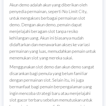
Akun demo adalah akun yang diberikan oleh
penyedia permainan, seperti No Limit City,
untuk mengakses berbagai permainan slot
demo. Dengan akun demo, pemain dapat
menjelajahi beragam slot tanpa resiko
kehilangan uang. Akun ini biasanya mudah
didaftarkan dan menawarkan akses ke variasi
permainan yang luas, memudahkan pemain untuk
menemukan slot yang mereka sukai.
Menggunakan slot demo dan akun demo sangat
disarankan bagi pemula yang belum familiar
dengan permainan slot. Selain itu, ini juga
bermanfaat bagi pemain berpengalaman yang
ingin mencoba strategi baru atau menjelajahi
slot gacor terbaru sebelum memutuskan untuk