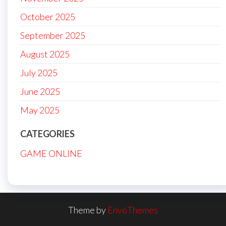
October 2025
September 2025
August 2025
July 2025
June 2025
May 2025
CATEGORIES
GAME ONLINE
Theme by
EnvoThemes