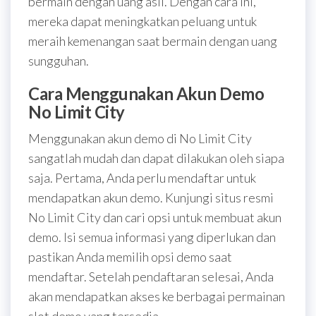
bermain dengan uang asli. Dengan cara ini,
mereka dapat meningkatkan peluang untuk
meraih kemenangan saat bermain dengan uang
sungguhan.
Cara Menggunakan Akun Demo
No Limit City
Menggunakan akun demo di No Limit City
sangatlah mudah dan dapat dilakukan oleh siapa
saja. Pertama, Anda perlu mendaftar untuk
mendapatkan akun demo. Kunjungi situs resmi
No Limit City dan cari opsi untuk membuat akun
demo. Isi semua informasi yang diperlukan dan
pastikan Anda memilih opsi demo saat
mendaftar. Setelah pendaftaran selesai, Anda
akan mendapatkan akses ke berbagai permainan