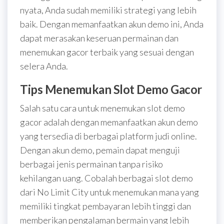
nyata, Anda sudah memiliki strategi yang lebih
baik. Dengan memanfaatkan akun demo ini, Anda
dapat merasakan keseruan permainan dan
menemukan gacor terbaik yang sesuai dengan
selera Anda.
Tips Menemukan Slot Demo Gacor
Salah satu cara untuk menemukan slot demo
gacor adalah dengan memanfaatkan akun demo
yang tersedia di berbagai platform judi online.
Dengan akun demo, pemain dapat menguji
berbagai jenis permainan tanpa risiko
kehilangan uang. Cobalah berbagai slot demo
dari No Limit City untuk menemukan mana yang
memiliki tingkat pembayaran lebih tinggi dan
memberikan pengalaman bermain yang lebih