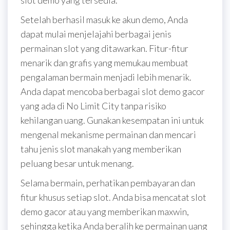
slot demo yang tersedia.
Setelah berhasil masuk ke akun demo, Anda
dapat mulai menjelajahi berbagai jenis
permainan slot yang ditawarkan. Fitur-fitur
menarik dan grafis yang memukau membuat
pengalaman bermain menjadi lebih menarik.
Anda dapat mencoba berbagai slot demo gacor
yang ada di No Limit City tanpa risiko
kehilangan uang. Gunakan kesempatan ini untuk
mengenal mekanisme permainan dan mencari
tahu jenis slot manakah yang memberikan
peluang besar untuk menang.
Selama bermain, perhatikan pembayaran dan
fitur khusus setiap slot. Anda bisa mencatat slot
demo gacor atau yang memberikan maxwin,
sehingga ketika Anda beralih ke permainan uang