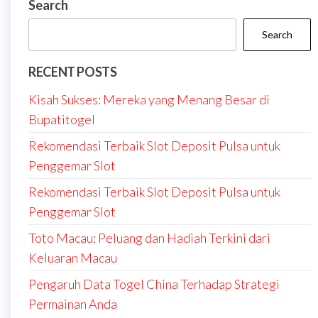
Search
Search
RECENT POSTS
Kisah Sukses: Mereka yang Menang Besar di
Bupatitogel
Rekomendasi Terbaik Slot Deposit Pulsa untuk
Penggemar Slot
Rekomendasi Terbaik Slot Deposit Pulsa untuk
Penggemar Slot
Toto Macau: Peluang dan Hadiah Terkini dari
Keluaran Macau
Pengaruh Data Togel China Terhadap Strategi
Permainan Anda