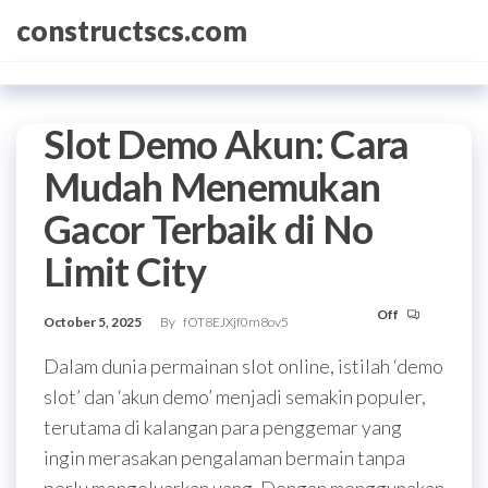
Skip
constructscs.com
to
the
content
Slot Demo Akun: Cara
Mudah Menemukan
Gacor Terbaik di No
Limit City
Off
October 5, 2025
By
fOT8EJXjf0m8ov5
Dalam dunia permainan slot online, istilah ‘demo
slot’ dan ‘akun demo’ menjadi semakin populer,
terutama di kalangan para penggemar yang
ingin merasakan pengalaman bermain tanpa