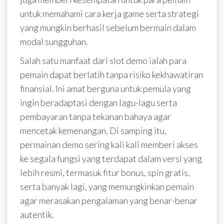
untuk memahami cara kerja game serta strategi
yang mungkin berhasil sebelum bermain dalam
modal sungguhan.
Salah satu manfaat dari slot demo ialah para
pemain dapat berlatih tanpa risiko kekhawatiran
finansial. Ini amat berguna untuk pemula yang
ingin beradaptasi dengan lagu-lagu serta
pembayaran tanpa tekanan bahaya agar
mencetak kemenangan. Di samping itu,
permainan demo sering kali kali memberi akses
ke segala fungsi yang terdapat dalam versi yang
lebih resmi, termasuk fitur bonus, spin gratis,
serta banyak lagi, yang memungkinkan pemain
agar merasakan pengalaman yang benar-benar
autentik.