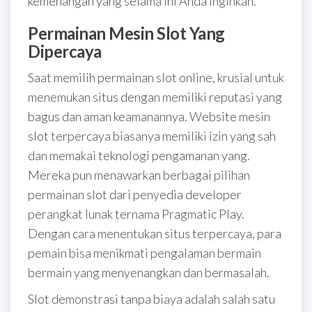
kemenangan yang selama ini Anda inginkan.
Permainan Mesin Slot Yang
Dipercaya
Saat memilih permainan slot online, krusial untuk
menemukan situs dengan memiliki reputasi yang
bagus dan aman keamanannya. Website mesin
slot terpercaya biasanya memiliki izin yang sah
dan memakai teknologi pengamanan yang.
Mereka pun menawarkan berbagai pilihan
permainan slot dari penyedia developer
perangkat lunak ternama Pragmatic Play.
Dengan cara menentukan situs terpercaya, para
pemain bisa menikmati pengalaman bermain
bermain yang menyenangkan dan bermasalah.
Slot demonstrasi tanpa biaya adalah salah satu