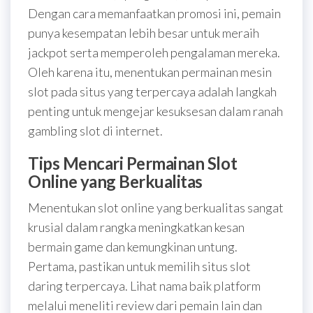
Dengan cara memanfaatkan promosi ini, pemain
punya kesempatan lebih besar untuk meraih
jackpot serta memperoleh pengalaman mereka.
Oleh karena itu, menentukan permainan mesin
slot pada situs yang terpercaya adalah langkah
penting untuk mengejar kesuksesan dalam ranah
gambling slot di internet.
Tips Mencari Permainan Slot
Online yang Berkualitas
Menentukan slot online yang berkualitas sangat
krusial dalam rangka meningkatkan kesan
bermain game dan kemungkinan untung.
Pertama, pastikan untuk memilih situs slot
daring terpercaya. Lihat nama baik platform
melalui meneliti review dari pemain lain dan