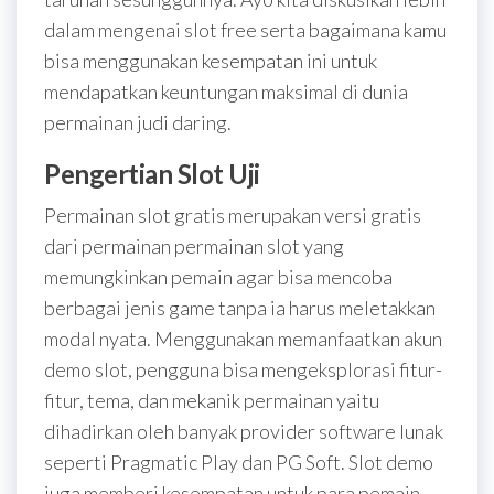
dalam mengenai slot free serta bagaimana kamu
bisa menggunakan kesempatan ini untuk
mendapatkan keuntungan maksimal di dunia
permainan judi daring.
Pengertian Slot Uji
Permainan slot gratis merupakan versi gratis
dari permainan permainan slot yang
memungkinkan pemain agar bisa mencoba
berbagai jenis game tanpa ia harus meletakkan
modal nyata. Menggunakan memanfaatkan akun
demo slot, pengguna bisa mengeksplorasi fitur-
fitur, tema, dan mekanik permainan yaitu
dihadirkan oleh banyak provider software lunak
seperti Pragmatic Play dan PG Soft. Slot demo
juga memberi kesempatan untuk para pemain