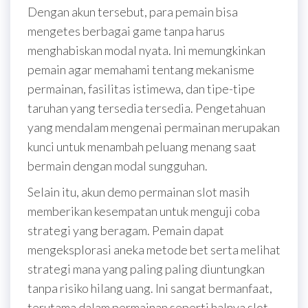
Dengan akun tersebut, para pemain bisa
mengetes berbagai game tanpa harus
menghabiskan modal nyata. Ini memungkinkan
pemain agar memahami tentang mekanisme
permainan, fasilitas istimewa, dan tipe-tipe
taruhan yang tersedia tersedia. Pengetahuan
yang mendalam mengenai permainan merupakan
kunci untuk menambah peluang menang saat
bermain dengan modal sungguhan.
Selain itu, akun demo permainan slot masih
memberikan kesempatan untuk menguji coba
strategi yang beragam. Pemain dapat
mengeksplorasi aneka metode bet serta melihat
strategi mana yang paling paling diuntungkan
tanpa risiko hilang uang. Ini sangat bermanfaat,
terutama dalam permainan seperti halnya slot