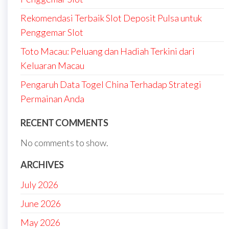
Rekomendasi Terbaik Slot Deposit Pulsa untuk
Penggemar Slot
Toto Macau: Peluang dan Hadiah Terkini dari
Keluaran Macau
Pengaruh Data Togel China Terhadap Strategi
Permainan Anda
RECENT COMMENTS
No comments to show.
ARCHIVES
July 2026
June 2026
May 2026