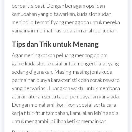
berpartisipasi. Dengan beragam opsi dan
kemudahan yang ditawarkan, kuda slot sudah
menjadi alternatif yang menggoda untuk mereka
yang ingin melihat nasib dalam ranah perjudian.
Tips dan Trik untuk Menang
Agar meningkatkan peluang menang dalam
game kuda slot, krusial untuk mengerti alat yang
sedang digunakan. Masing-masing jenis kuda
permainan punya karakteristik dan corak reward
yang bervariasi. Luangkan waktu untuk membaca
aturan-aturan serta tabel pembayaran yang ada.
Dengan memahami ikon-ikon spesial serta cara
kerja fitur-fitur tambahan, kamu akan lebih sedia
untuk mengambil pilihan ketika memainkan.