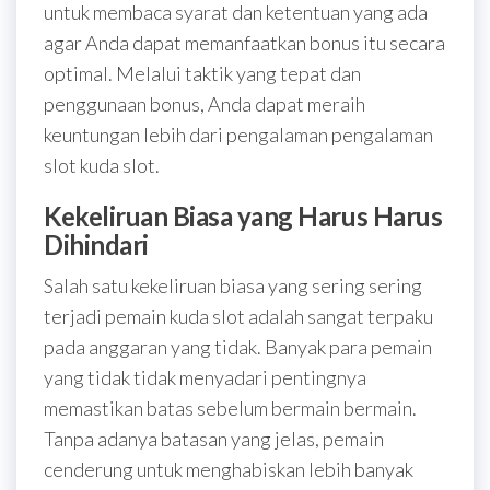
untuk membaca syarat dan ketentuan yang ada
agar Anda dapat memanfaatkan bonus itu secara
optimal. Melalui taktik yang tepat dan
penggunaan bonus, Anda dapat meraih
keuntungan lebih dari pengalaman pengalaman
slot kuda slot.
Kekeliruan Biasa yang Harus Harus
Dihindari
Salah satu kekeliruan biasa yang sering sering
terjadi pemain kuda slot adalah sangat terpaku
pada anggaran yang tidak. Banyak para pemain
yang tidak tidak menyadari pentingnya
memastikan batas sebelum bermain bermain.
Tanpa adanya batasan yang jelas, pemain
cenderung untuk menghabiskan lebih banyak