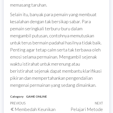
memasang taruhan.
Selain itu, banyak para pemain yang membuat
kesalahan dengan tak bersikap sabar. Para
pemain seringkali terburu-buru dalam
mengambil putusan, contohnya memutuskan
untuk terus bermain padahal hasilnya tidak baik.
Penting agar tetap calm serta tak terbawa oleh
emosi selama permainan. Mengambil sejenak
waktu istirahat untuk merenung atau
beristirahat sejenak dapat membantu klarifikasi
pikiran dan mempertahankan pengendalian
mengenai permainan yang sedang dimainkan.
Category
GAME ONLINE
Post
Previous
PREVIOUS
NEXT
Next
Membedah Keunikan
Pelajari Metode
navigation
Post
Post