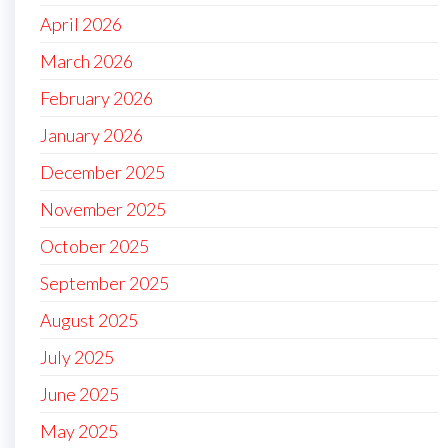
April 2026
March 2026
February 2026
January 2026
December 2025
November 2025
October 2025
September 2025
August 2025
July 2025
June 2025
May 2025