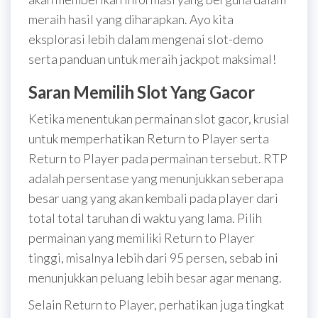
meraih hasil yang diharapkan. Ayo kita
eksplorasi lebih dalam mengenai slot-demo
serta panduan untuk meraih jackpot maksimal!
Saran Memilih Slot Yang Gacor
Ketika menentukan permainan slot gacor, krusial
untuk memperhatikan Return to Player serta
Return to Player pada permainan tersebut. RTP
adalah persentase yang menunjukkan seberapa
besar uang yang akan kembali pada player dari
total total taruhan di waktu yang lama. Pilih
permainan yang memiliki Return to Player
tinggi, misalnya lebih dari 95 persen, sebab ini
menunjukkan peluang lebih besar agar menang.
Selain Return to Player, perhatikan juga tingkat