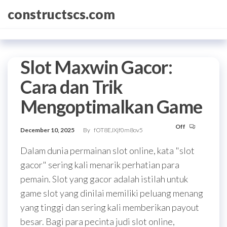
Skip
constructscs.com
to
the
content
Slot Maxwin Gacor:
Cara dan Trik
Mengoptimalkan Game
Off
December 10, 2025
By
fOT8EJXjf0m8ov5
Dalam dunia permainan slot online, kata "slot
gacor" sering kali menarik perhatian para
pemain. Slot yang gacor adalah istilah untuk
game slot yang dinilai memiliki peluang menang
yang tinggi dan sering kali memberikan payout
besar. Bagi para pecinta judi slot online,