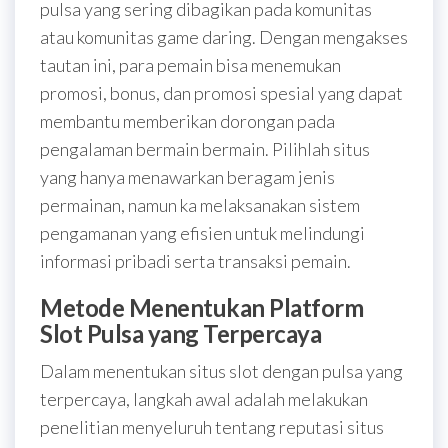
pulsa yang sering dibagikan pada komunitas
atau komunitas game daring. Dengan mengakses
tautan ini, para pemain bisa menemukan
promosi, bonus, dan promosi spesial yang dapat
membantu memberikan dorongan pada
pengalaman bermain bermain. Pilihlah situs
yang hanya menawarkan beragam jenis
permainan, namun ka melaksanakan sistem
pengamanan yang efisien untuk melindungi
informasi pribadi serta transaksi pemain.
Metode Menentukan Platform
Slot Pulsa yang Terpercaya
Dalam menentukan situs slot dengan pulsa yang
terpercaya, langkah awal adalah melakukan
penelitian menyeluruh tentang reputasi situs