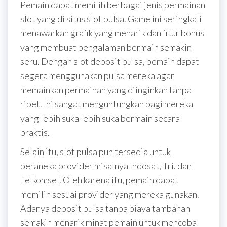
Pemain dapat memilih berbagai jenis permainan
slot yang di situs slot pulsa. Game ini seringkali
menawarkan grafik yang menarik dan fitur bonus
yang membuat pengalaman bermain semakin
seru. Dengan slot deposit pulsa, pemain dapat
segera menggunakan pulsa mereka agar
memainkan permainan yang diinginkan tanpa
ribet. Ini sangat menguntungkan bagi mereka
yang lebih suka lebih suka bermain secara
praktis.
Selain itu, slot pulsa pun tersedia untuk
beraneka provider misalnya Indosat, Tri, dan
Telkomsel. Oleh karena itu, pemain dapat
memilih sesuai provider yang mereka gunakan.
Adanya deposit pulsa tanpa biaya tambahan
semakin menarik minat pemain untuk mencoba