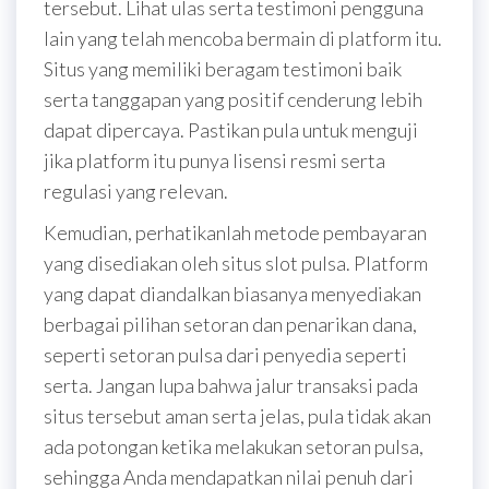
tersebut. Lihat ulas serta testimoni pengguna
lain yang telah mencoba bermain di platform itu.
Situs yang memiliki beragam testimoni baik
serta tanggapan yang positif cenderung lebih
dapat dipercaya. Pastikan pula untuk menguji
jika platform itu punya lisensi resmi serta
regulasi yang relevan.
Kemudian, perhatikanlah metode pembayaran
yang disediakan oleh situs slot pulsa. Platform
yang dapat diandalkan biasanya menyediakan
berbagai pilihan setoran dan penarikan dana,
seperti setoran pulsa dari penyedia seperti
serta. Jangan lupa bahwa jalur transaksi pada
situs tersebut aman serta jelas, pula tidak akan
ada potongan ketika melakukan setoran pulsa,
sehingga Anda mendapatkan nilai penuh dari