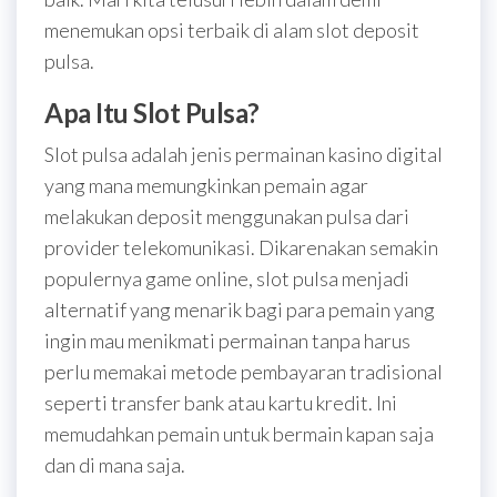
menemukan opsi terbaik di alam slot deposit
pulsa.
Apa Itu Slot Pulsa?
Slot pulsa adalah jenis permainan kasino digital
yang mana memungkinkan pemain agar
melakukan deposit menggunakan pulsa dari
provider telekomunikasi. Dikarenakan semakin
populernya game online, slot pulsa menjadi
alternatif yang menarik bagi para pemain yang
ingin mau menikmati permainan tanpa harus
perlu memakai metode pembayaran tradisional
seperti transfer bank atau kartu kredit. Ini
memudahkan pemain untuk bermain kapan saja
dan di mana saja.