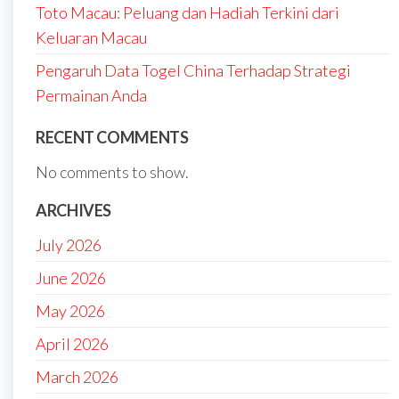
Toto Macau: Peluang dan Hadiah Terkini dari
Keluaran Macau
Pengaruh Data Togel China Terhadap Strategi
Permainan Anda
RECENT COMMENTS
No comments to show.
ARCHIVES
July 2026
June 2026
May 2026
April 2026
March 2026