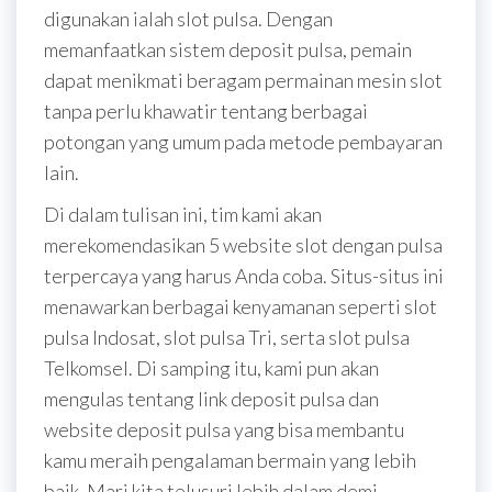
digunakan ialah slot pulsa. Dengan
memanfaatkan sistem deposit pulsa, pemain
dapat menikmati beragam permainan mesin slot
tanpa perlu khawatir tentang berbagai
potongan yang umum pada metode pembayaran
lain.
Di dalam tulisan ini, tim kami akan
merekomendasikan 5 website slot dengan pulsa
terpercaya yang harus Anda coba. Situs-situs ini
menawarkan berbagai kenyamanan seperti slot
pulsa Indosat, slot pulsa Tri, serta slot pulsa
Telkomsel. Di samping itu, kami pun akan
mengulas tentang link deposit pulsa dan
website deposit pulsa yang bisa membantu
kamu meraih pengalaman bermain yang lebih
baik. Mari kita telusuri lebih dalam demi