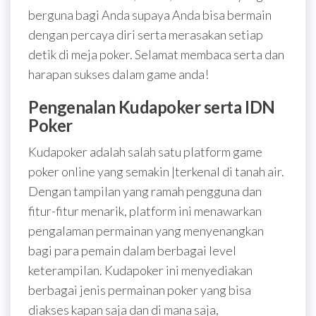
berguna bagi Anda supaya Anda bisa bermain
dengan percaya diri serta merasakan setiap
detik di meja poker. Selamat membaca serta dan
harapan sukses dalam game anda!
Pengenalan Kudapoker serta IDN
Poker
Kudapoker adalah salah satu platform game
poker online yang semakin |terkenal di tanah air.
Dengan tampilan yang ramah pengguna dan
fitur-fitur menarik, platform ini menawarkan
pengalaman permainan yang menyenangkan
bagi para pemain dalam berbagai level
keterampilan. Kudapoker ini menyediakan
berbagai jenis permainan poker yang bisa
diakses kapan saja dan di mana saja,