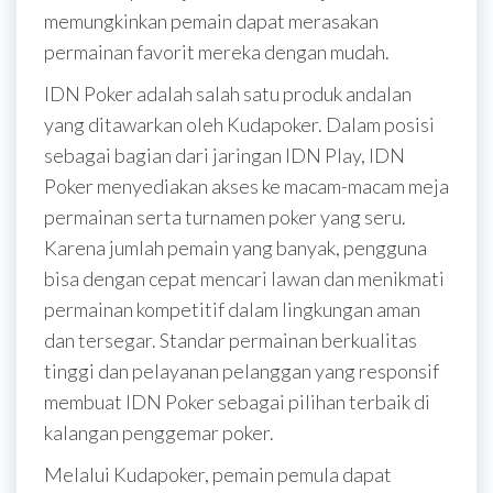
memungkinkan pemain dapat merasakan
permainan favorit mereka dengan mudah.
IDN Poker adalah salah satu produk andalan
yang ditawarkan oleh Kudapoker. Dalam posisi
sebagai bagian dari jaringan IDN Play, IDN
Poker menyediakan akses ke macam-macam meja
permainan serta turnamen poker yang seru.
Karena jumlah pemain yang banyak, pengguna
bisa dengan cepat mencari lawan dan menikmati
permainan kompetitif dalam lingkungan aman
dan tersegar. Standar permainan berkualitas
tinggi dan pelayanan pelanggan yang responsif
membuat IDN Poker sebagai pilihan terbaik di
kalangan penggemar poker.
Melalui Kudapoker, pemain pemula dapat