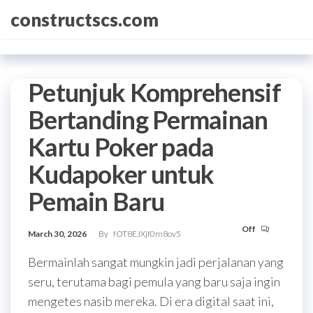
Skip
constructscs.com
to
the
content
Petunjuk Komprehensif
Bertanding Permainan
Kartu Poker pada
Kudapoker untuk
Pemain Baru
Off
March 30, 2026
By
fOT8EJXjf0m8ov5
Bermainlah sangat mungkin jadi perjalanan yang
seru, terutama bagi pemula yang baru saja ingin
mengetes nasib mereka. Di era digital saat ini,