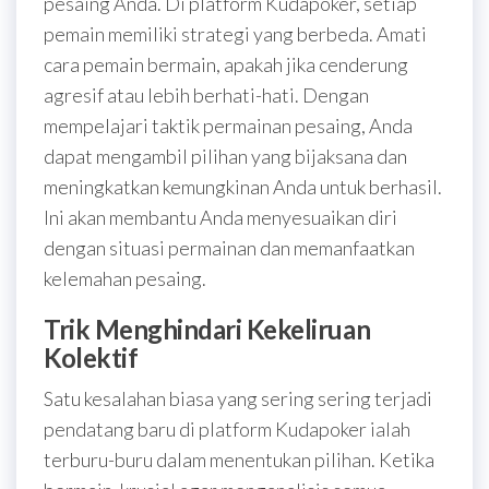
pesaing Anda. Di platform Kudapoker, setiap
pemain memiliki strategi yang berbeda. Amati
cara pemain bermain, apakah jika cenderung
agresif atau lebih berhati-hati. Dengan
mempelajari taktik permainan pesaing, Anda
dapat mengambil pilihan yang bijaksana dan
meningkatkan kemungkinan Anda untuk berhasil.
Ini akan membantu Anda menyesuaikan diri
dengan situasi permainan dan memanfaatkan
kelemahan pesaing.
Trik Menghindari Kekeliruan
Kolektif
Satu kesalahan biasa yang sering sering terjadi
pendatang baru di platform Kudapoker ialah
terburu-buru dalam menentukan pilihan. Ketika