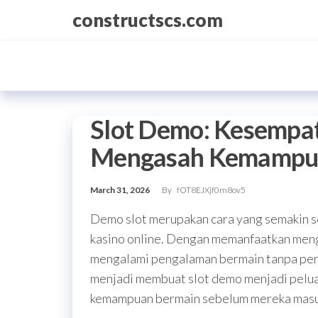
Skip
constructscs.com
to
the
content
Slot Demo: Kesempa
Mengasah Kemampu
March 31, 2026
By
fOT8EJXjf0m8ov5
Demo slot merupakan cara yang semakin s
kasino online. Dengan memanfaatkan meng
mengalami pengalaman bermain tanpa perl
menjadi membuat slot demo menjadi pelu
kemampuan bermain sebelum mereka masuk 