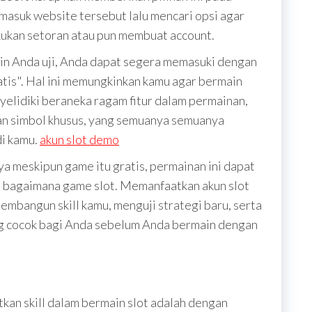
 masuk website tersebut lalu mencari opsi agar
kukan setoran atau pun membuat account.
n Anda uji, Anda dapat segera memasuki dengan
tis". Hal ini memungkinkan kamu agar bermain
nyelidiki beraneka ragam fitur dalam permainan,
an simbol khusus, yang semuanya semuanya
di kamu.
akun slot demo
a meskipun game itu gratis, permainan ini dapat
 bagaimana game slot. Memanfaatkan akun slot
membangun skill kamu, menguji strategi baru, serta
g cocok bagi Anda sebelum Anda bermain dengan
kan skill dalam bermain slot adalah dengan