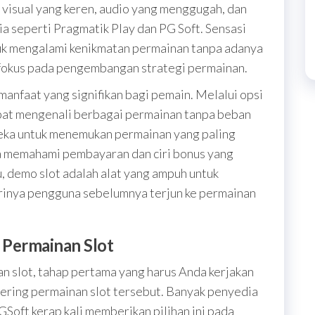
visual yang keren, audio yang menggugah, dan
a seperti Pragmatik Play dan PG Soft. Sensasi
uk mengalami kenikmatan permainan tanpa adanya
 fokus pada pengembangan strategi permainan.
 manfaat yang signifikan bagi pemain. Melalui opsi
pat mengenali berbagai permainan tanpa beban
reka untuk menemukan permainan yang paling
a memahami pembayaran dan ciri bonus yang
u, demo slot adalah alat yang ampuh untuk
inya pengguna sebelumnya terjun ke permainan
Permainan Slot
 slot, tahap pertama yang harus Anda kerjakan
fering permainan slot tersebut. Banyak penyedia
Soft kerap kali memberikan pilihan ini pada