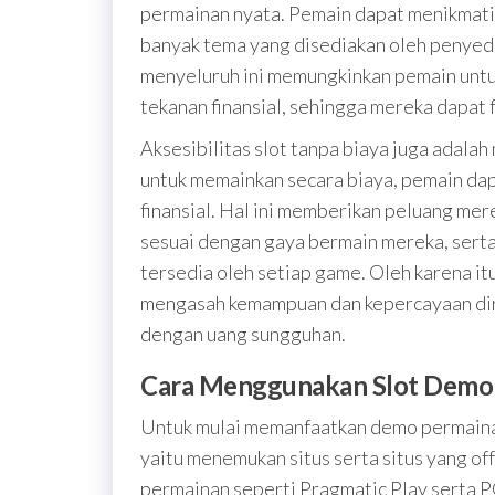
permainan nyata. Pemain dapat menikmati 
banyak tema yang disediakan oleh penyedi
menyeluruh ini memungkinkan pemain unt
tekanan finansial, sehingga mereka dapat
Aksesibilitas slot tanpa biaya juga adalah
untuk memainkan secara biaya, pemain da
finansial. Hal ini memberikan peluang me
sesuai dengan gaya bermain mereka, sert
tersedia oleh setiap game. Oleh karena it
mengasah kemampuan dan kepercayaan dir
dengan uang sungguhan.
Cara Menggunakan Slot Demo 
Untuk mulai memanfaatkan demo permainan
yaitu menemukan situs serta situs yang of
permainan seperti Pragmatic Play serta PG