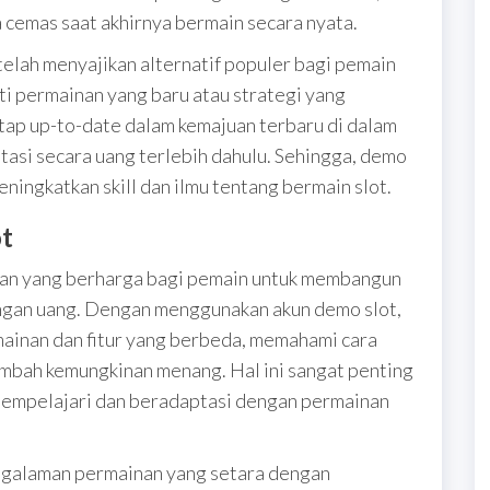
 cemas saat akhirnya bermain secara nyata.
telah menyajikan alternatif populer bagi pemain
i permainan yang baru atau strategi yang
tap up-to-date dalam kemajuan terbaru di dalam
tasi secara uang terlebih dahulu. Sehingga, demo
ningkatkan skill dan ilmu tentang bermain slot.
t
an yang berharga bagi pemain untuk membangun
ngan uang. Dengan menggunakan akun demo slot,
inan dan fitur yang berbeda, memahami cara
nambah kemungkinan menang. Hal ini sangat penting
mempelajari dan beradaptasi dengan permainan
ngalaman permainan yang setara dengan