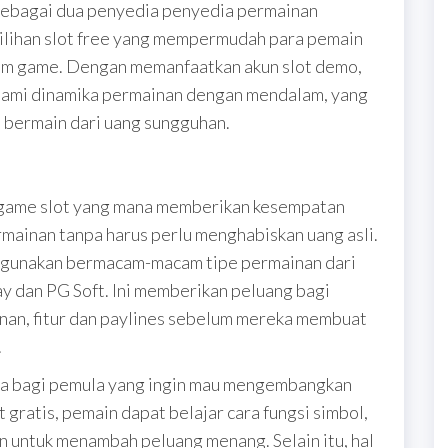
 sebagai dua penyedia penyedia permainan
ilihan slot free yang mempermudah para pemain
em game. Dengan memanfaatkan akun slot demo,
hami dinamika permainan dengan mendalam, yang
 bermain dari uang sungguhan.
a game slot yang mana memberikan kesempatan
mainan tanpa harus perlu menghabiskan uang asli.
ggunakan bermacam-macam tipe permainan dari
y dan PG Soft. Ini memberikan peluang bagi
an, fitur dan paylines sebelum mereka membuat
.
ya bagi pemula yang ingin mau mengembangkan
 gratis, pemain dapat belajar cara fungsi simbol,
n untuk menambah peluang menang. Selain itu, hal