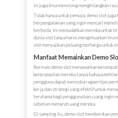
ini juga bisa menolong menghilangkan rasa
Tidak hanya untuk pemula, demo slot juga 
berpengalaman yang ingin mencari menelit
berbeda. Ini memudahkan mereka untuk te
dunia slot tanpa harus mengeluarkan inves
slot menyajikan peluang berharga untuk me
Manfaat Memainkan Demo Slo
Bermain demo slot menawarkan kesempat
keterampilan mereka tanpa bahaya kehila
pengguna dapat mencoba ragam tipe perma
kerja dan strategi yang efektif untuk me
terutama bagi pengguna baru yang ingin 
sebelum menaruh uang mereka.
Di samping itu, demo slot memberikan pe