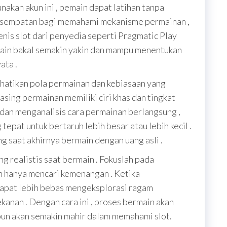
akan akun ini , pemain dapat latihan tanpa
kesempatan bagi memahami mekanisme permainan ,
 jenis slot dari penyedia seperti Pragmatic Play
emain bakal semakin yakin dan mampu menentukan
ata .
rhatikan pola permainan dan kebiasaan yang
sing permainan memiliki ciri khas dan tingkat
 dan menganalisis cara permainan berlangsung ,
epat untuk bertaruh lebih besar atau lebih kecil .
g saat akhirnya bermain dengan uang asli .
ang realistis saat bermain . Fokuslah pada
n hanya mencari kemenangan . Ketika
dapat lebih bebas mengeksplorasi ragam
kanan . Dengan cara ini , proses bermain akan
un akan semakin mahir dalam memahami slot.