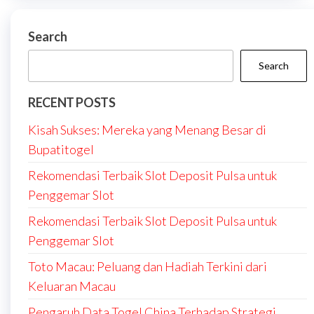
Search
Search
RECENT POSTS
Kisah Sukses: Mereka yang Menang Besar di
Bupatitogel
Rekomendasi Terbaik Slot Deposit Pulsa untuk
Penggemar Slot
Rekomendasi Terbaik Slot Deposit Pulsa untuk
Penggemar Slot
Toto Macau: Peluang dan Hadiah Terkini dari
Keluaran Macau
Pengaruh Data Togel China Terhadap Strategi