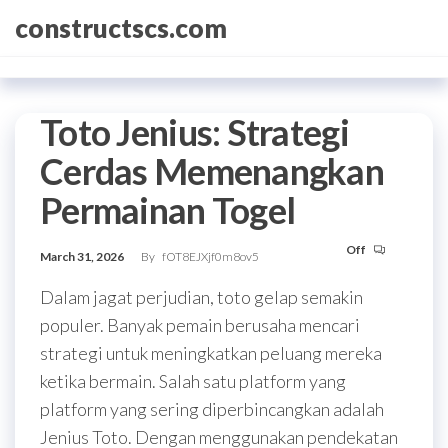
Skip
constructscs.com
to
the
content
Toto Jenius: Strategi
Cerdas Memenangkan
Permainan Togel
Off
March 31, 2026
By
fOT8EJXjf0m8ov5
Dalam jagat perjudian, toto gelap semakin
populer. Banyak pemain berusaha mencari
strategi untuk meningkatkan peluang mereka
ketika bermain. Salah satu platform yang
platform yang sering diperbincangkan adalah
Jenius Toto. Dengan menggunakan pendekatan