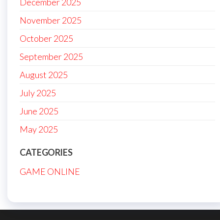
December 2025
November 2025
October 2025
September 2025
August 2025
July 2025
June 2025
May 2025
CATEGORIES
GAME ONLINE