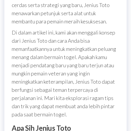
cerdas serta strategi yang baru, Jenius Toto
menawarkan petunjuk serta alat untuk
membantu para pemain meraih kesuksesan.
Di dalam artikel ini, kami akan menggali konsep
dari Jenius Toto dan cara Anda bisa
memanfaatkannya untuk meningkatkan peluang
menang dalam bermain togel. Apakah kamu
menjadi pendatang baru yang baru terjun atau
mungkin pemain veteran yang ingin
meningkatkan keterampilan, Jenius Toto dapat
berfungsi sebagai teman terpercaya di
perjalanan ini. Mari kita eksplorasi ragam tips
dan trik yang dapat membuat anda lebih pintar
pada saat bermain togel.
Apa Sih Jenius Toto