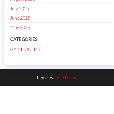
July 2025
June 2025
May 2025
CATEGORIES
GAME ONLINE
Theme by
EnvoThemes