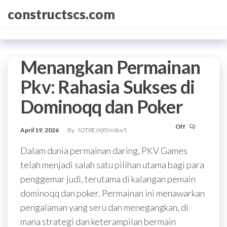
Skip
constructscs.com
to
the
content
Menangkan Permainan
Pkv: Rahasia Sukses di
Dominoqq dan Poker
Off
April 19, 2026
By
fOT8EJXjf0m8ov5
Dalam dunia permainan daring, PKV Games
telah menjadi salah satu pilihan utama bagi para
penggemar judi, terutama di kalangan pemain
dominoqq dan poker. Permainan ini menawarkan
pengalaman yang seru dan menegangkan, di
mana strategi dan keterampilan bermain