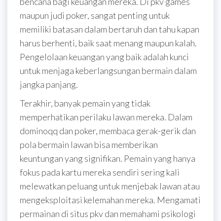
bencana bagi keuangan mereka. Di pkv games
maupun judi poker, sangat penting untuk
memiliki batasan dalam bertaruh dan tahu kapan
harus berhenti, baik saat menang maupun kalah.
Pengelolaan keuangan yang baik adalah kunci
untuk menjaga keberlangsungan bermain dalam
jangka panjang.
Terakhir, banyak pemain yang tidak
memperhatikan perilaku lawan mereka. Dalam
dominoqq dan poker, membaca gerak-gerik dan
pola bermain lawan bisa memberikan
keuntungan yang signifikan. Pemain yang hanya
fokus pada kartu mereka sendiri sering kali
melewatkan peluang untuk menjebak lawan atau
mengeksploitasi kelemahan mereka. Mengamati
permainan di situs pkv dan memahami psikologi