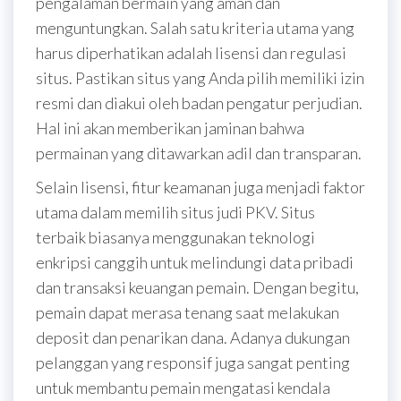
pengalaman bermain yang aman dan
menguntungkan. Salah satu kriteria utama yang
harus diperhatikan adalah lisensi dan regulasi
situs. Pastikan situs yang Anda pilih memiliki izin
resmi dan diakui oleh badan pengatur perjudian.
Hal ini akan memberikan jaminan bahwa
permainan yang ditawarkan adil dan transparan.
Selain lisensi, fitur keamanan juga menjadi faktor
utama dalam memilih situs judi PKV. Situs
terbaik biasanya menggunakan teknologi
enkripsi canggih untuk melindungi data pribadi
dan transaksi keuangan pemain. Dengan begitu,
pemain dapat merasa tenang saat melakukan
deposit dan penarikan dana. Adanya dukungan
pelanggan yang responsif juga sangat penting
untuk membantu pemain mengatasi kendala