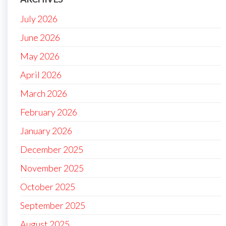
July 2026
June 2026
May 2026
April 2026
March 2026
February 2026
January 2026
December 2025
November 2025
October 2025
September 2025
August 2025