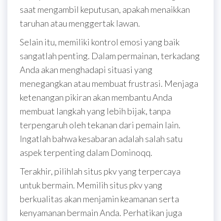
saat mengambil keputusan, apakah menaikkan
taruhan atau menggertak lawan.
Selain itu, memiliki kontrol emosi yang baik
sangatlah penting. Dalam permainan, terkadang
Anda akan menghadapi situasi yang
menegangkan atau membuat frustrasi. Menjaga
ketenangan pikiran akan membantu Anda
membuat langkah yang lebih bijak, tanpa
terpengaruh oleh tekanan dari pemain lain.
Ingatlah bahwa kesabaran adalah salah satu
aspek terpenting dalam Dominoqq.
Terakhir, pilihlah situs pkv yang terpercaya
untuk bermain. Memilih situs pkv yang
berkualitas akan menjamin keamanan serta
kenyamanan bermain Anda. Perhatikan juga