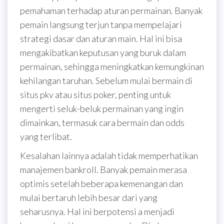
pemahaman terhadap aturan permainan. Banyak
pemain langsung terjun tanpa mempelajari
strategi dasar dan aturan main. Hal ini bisa
mengakibatkan keputusan yang buruk dalam
permainan, sehingga meningkatkan kemungkinan
kehilangan taruhan. Sebelum mulai bermain di
situs pkv atau situs poker, penting untuk
mengerti seluk-beluk permainan yang ingin
dimainkan, termasuk cara bermain dan odds
yang terlibat.
Kesalahan lainnya adalah tidak memperhatikan
manajemen bankroll. Banyak pemain merasa
optimis setelah beberapa kemenangan dan
mulai bertaruh lebih besar dari yang
seharusnya. Hal ini berpotensi a menjadi