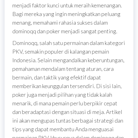
menjadi faktor kunci untuk meraih kemenangan.
Bagi mereka yang ingin meningkatkan peluang
menang, memahami rahasia sukses dalam
dominoqq dan poker menjadi sangat penting.
Dominoqq, salah satu permainan dalam kategori
PKV, semakin populer di kalangan pemain
Indonesia. Selain mengandalkan keberuntungan,
pemahaman mendalam tentang aturan, cara
bermain, dan taktik yang efektif dapat
memberikan keunggulan tersendiri. Di sisi lain,
poker juga menjadi pilihan yang tidak kalah
menarik, di mana pemain perlu berpikir cepat
dan beradaptasi dengan situasi di meja. Artikel
ini akan mengupas tuntas berbagai strategi dan
tips yang dapat membantu Anda menguasai
permainan PKV, khususnya dalam dominoqq dan