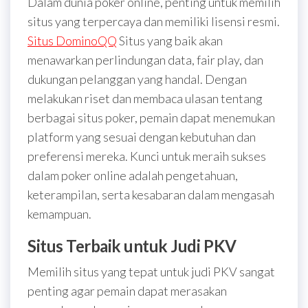
Dalam dunia poker online, penting untuk memilih
situs yang terpercaya dan memiliki lisensi resmi.
Situs DominoQQ
Situs yang baik akan
menawarkan perlindungan data, fair play, dan
dukungan pelanggan yang handal. Dengan
melakukan riset dan membaca ulasan tentang
berbagai situs poker, pemain dapat menemukan
platform yang sesuai dengan kebutuhan dan
preferensi mereka. Kunci untuk meraih sukses
dalam poker online adalah pengetahuan,
keterampilan, serta kesabaran dalam mengasah
kemampuan.
Situs Terbaik untuk Judi PKV
Memilih situs yang tepat untuk judi PKV sangat
penting agar pemain dapat merasakan