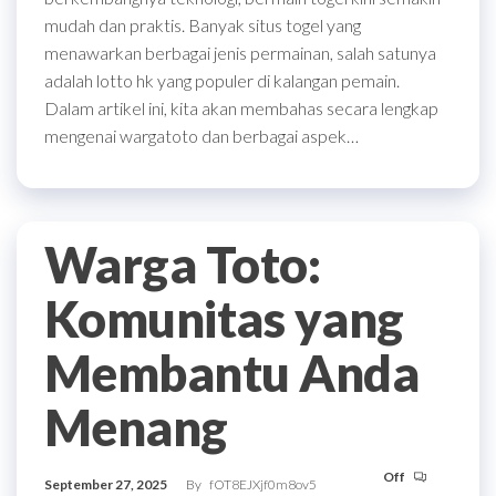
mudah dan praktis. Banyak situs togel yang
menawarkan berbagai jenis permainan, salah satunya
adalah lotto hk yang populer di kalangan pemain.
Dalam artikel ini, kita akan membahas secara lengkap
mengenai wargatoto dan berbagai aspek…
Warga Toto:
Komunitas yang
Membantu Anda
Menang
Off
September 27, 2025
By
fOT8EJXjf0m8ov5