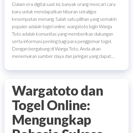
Dalam era digital saat ini, banyak orang mencari cara
baru untuk mendapatkan hiburan sekaligus
kesempatan menang. Salah satu pilihan yang semakin
populer adalah togel online. wargatoto login Warga
Toto adalah komunitas yang memberikan dukungan
serta informasi penting bagi para penggemar togel.
Dengan bergabung di Warga Toto, Anda akan
menemukan sumber daya dan jaringan yang dapat…
Wargatoto dan
Togel Online:
Mengungkap