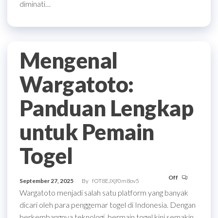
diminati…
Mengenal
Wargatoto:
Panduan Lengkap
untuk Pemain
Togel
Off
September 27, 2025
By
fOT8EJXjf0m8ov5
Wargatoto menjadi salah satu platform yang banyak
dicari oleh para penggemar togel di Indonesia. Dengan
berkembangnya teknologi, bermain togel kini semakin