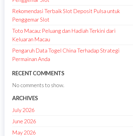
Rekomendasi Terbaik Slot Deposit Pulsa untuk
Penggemar Slot
Toto Macau: Peluang dan Hadiah Terkini dari
Keluaran Macau
Pengaruh Data Togel China Terhadap Strategi
Permainan Anda
RECENT COMMENTS
No comments to show.
ARCHIVES
July 2026
June 2026
May 2026