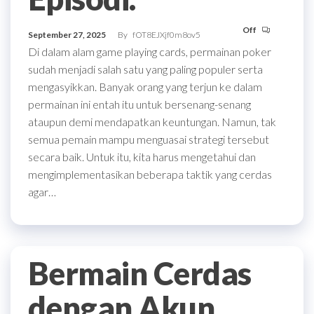
Off
September 27, 2025
By
fOT8EJXjf0m8ov5
Di dalam alam game playing cards, permainan poker
sudah menjadi salah satu yang paling populer serta
mengasyikkan. Banyak orang yang terjun ke dalam
permainan ini entah itu untuk bersenang-senang
ataupun demi mendapatkan keuntungan. Namun, tak
semua pemain mampu menguasai strategi tersebut
secara baik. Untuk itu, kita harus mengetahui dan
mengimplementasikan beberapa taktik yang cerdas
agar…
Bermain Cerdas
dengan Akun