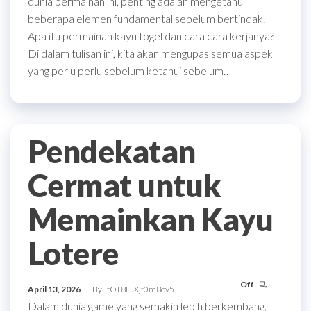
dunia permainan ini, penting adalah mengetahui
beberapa elemen fundamental sebelum bertindak.
Apa itu permainan kayu togel dan cara cara kerjanya?
Di dalam tulisan ini, kita akan mengupas semua aspek
yang perlu perlu sebelum ketahui sebelum…
Pendekatan
Cermat untuk
Memainkan Kayu
Lotere
Off
April 13, 2026
By
fOT8EJXjf0m8ov5
Dalam dunia game yang semakin lebih berkembang,