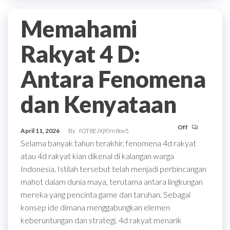
Memahami
Rakyat 4 D:
Antara Fenomena
dan Kenyataan
Off
April 11, 2026
By
fOT8EJXjf0m8ov5
Selama banyak tahun terakhir, fenomena 4d rakyat
atau 4d rakyat kian dikenal di kalangan warga
Indonesia. Istilah tersebut telah menjadi perbincangan
mahot dalam dunia maya, terutama antara lingkungan
mereka yang pencinta game dan taruhan. Sebagai
konsep ide dimana menggabungkan elemen
keberuntungan dan strategi, 4d rakyat menarik