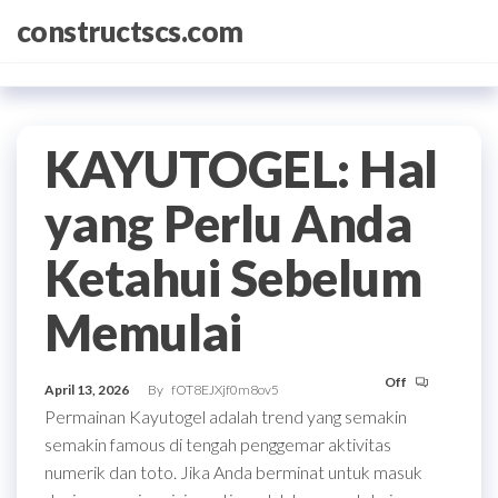
Skip
constructscs.com
to
the
content
KAYUTOGEL: Hal
yang Perlu Anda
Ketahui Sebelum
Memulai
Off
April 13, 2026
By
fOT8EJXjf0m8ov5
Permainan Kayutogel adalah trend yang semakin
semakin famous di tengah penggemar aktivitas
numerik dan toto. Jika Anda berminat untuk masuk