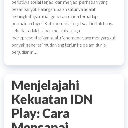
peristiwa sosial terjadi dan menjadi perhatian yang
besar banyak kalangan. Salah satunya adalah
meningkatnya minat generasi muda terhadap
permainan togel. Kata pemuda togel saat ini tak hanya
sekadar adalah label, melainkan juga
merepresentasikan suatu fenomena yang menyangkut
banyak generasi muda yang terjun ke dalam dunia
perjudian ini.…
Menjelajahi
Kekuatan IDN
Play: Cara
Mencapai